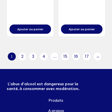
Ajouter au panier
Ajouter au panier
2
3
4
15
16
17
→
1
…
L’abus d’alcool est dangereux pour la
santé, à consommer avec modération.
Produits
A propos