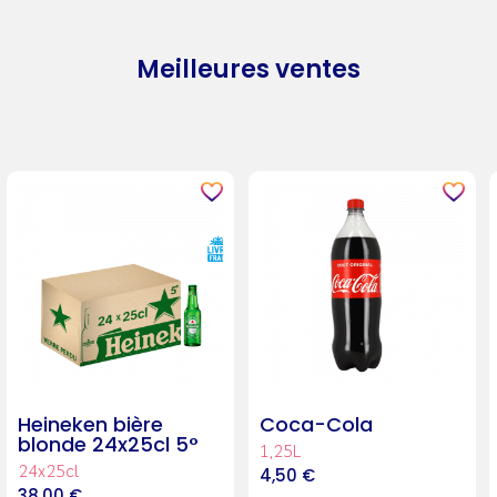
Meilleures ventes
Heineken bière
Coca-Cola
blonde 24x25cl 5°
1,25L
24x25cl
4,50
€
38,00
€