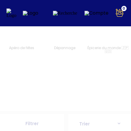
0
Apéro de fêtes
Dépannage
Épicerie du monde 🇯🇵
🇺🇸
Filtrer