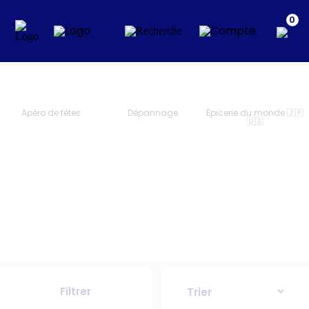
0
Apéro de fêtes
Dépannage
Épicerie du monde 🇯🇵
🇺🇸
Filtrer