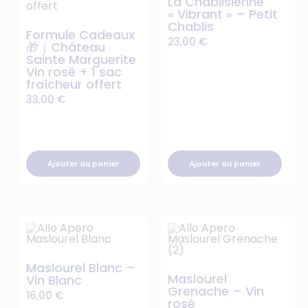
La Chablisienne
« Vibrant » – Petit
Chablis
Formule Cadeaux
23,00
€
🎁｜Château
Sainte Marguerite
Vin rosé + 1 sac
fraîcheur offert
33,00
€
Ajouter au panier
Ajouter au panier
Maslourel Blanc –
Maslourel
Vin Blanc
Grenache – Vin
16,00
€
rosé