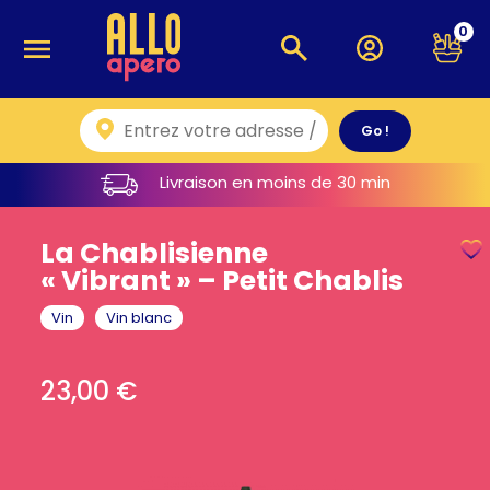
0
Livraison en moins de 30 min
La Chablisienne
« Vibrant » – Petit Chablis
Vin
Vin blanc
23,00
€