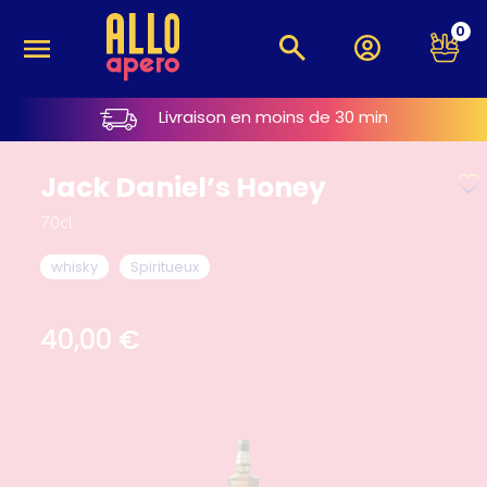
0
Livraison en moins de 30 min
Jack Daniel’s Honey
70cl
whisky
Spiritueux
40,00
€