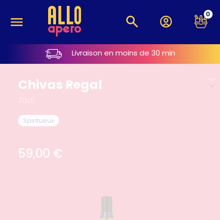
0
Livraison en moins de 30 min
Chivas Regal
70cl
Spiritueux
59,00
€