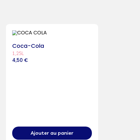
Coca-Cola
1,25L
4,50
€
Ajouter au panier