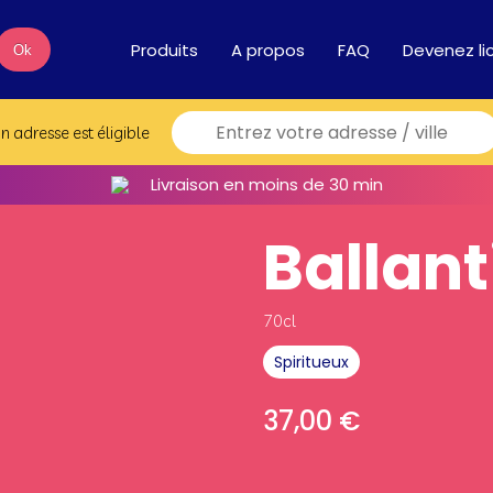
Produits
A propos
FAQ
Devenez li
Ok
on adresse est éligible
Livraison en moins de 30 min
Ballant
70cl
Spiritueux
37,00
€