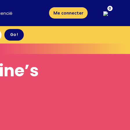
0
cencié
Me connecter
ine’s