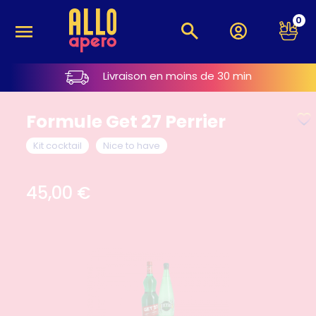
0
Livraison en moins de 30 min
Formule Get 27 Perrier
Kit cocktail
Nice to have
45,00
€