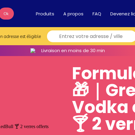
Produits
A propos
FAQ
Devenez li
Ok
on adresse est éligible
Livraison en moins de 30 min
Formul
🎁｜Gr
Vodka 
🍸 2 ver