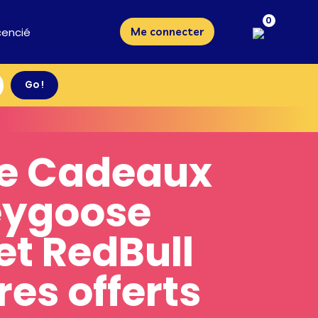
0
cencié
Me connecter
e Cadeaux
eygoose
et RedBull
res offerts