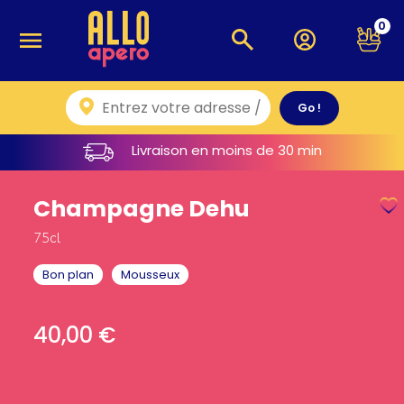
0
Livraison en moins de 30 min
Champagne Dehu
75cl
Bon plan
Mousseux
40,00
€